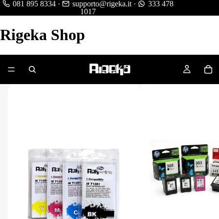
081 895 8334
·
supporto@rigeka.it
·
333 478
1017
Rigeka Shop
Cartucce Compatibili
Cartucce Originali