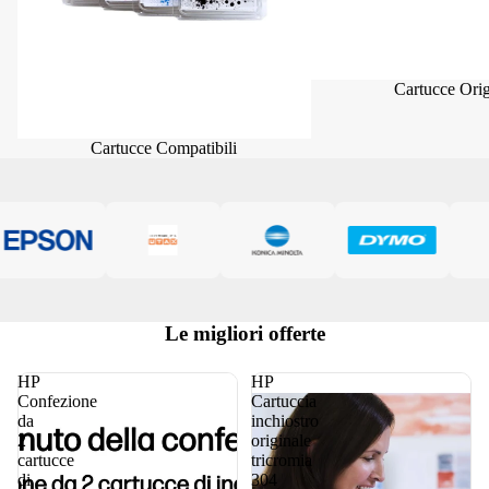
Cartucce Orig
Cartucce Compatibili
Le migliori offerte
HP
HP
Confezione
Cartuccia
da
inchiostro
2
originale
cartucce
tricromia
di
304