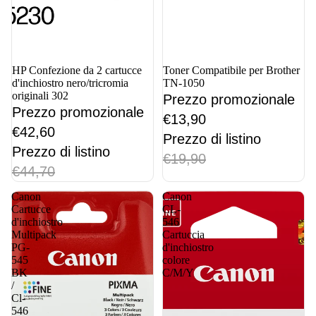
In offerta
HP Confezione da 2 cartucce
In offerta
Toner Compatibile per Brother
d'inchiostro nero/tricromia
TN-1050
originali 302
Prezzo promozionale
Prezzo promozionale
€13,90
€42,60
Prezzo di listino
Prezzo di listino
€19,90
€44,70
Canon
Canon
Cartucce
CL-
d'inchiostro
546
Multipack
Cartuccia
PG-
d'inchiostro
545
colore
BK
C/M/Y
/
Cl-
546