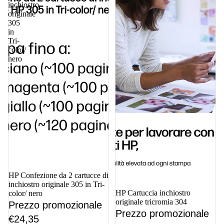
inchiostro
originale
305
in
Tri-
color/
nero
In offerta
HP Confezione da 2 cartucce di
inchiostro originale 305 in Tri-
In offerta
HP Cartuccia inchiostro
color/ nero
originale tricromia 304
Prezzo promozionale
Prezzo promozionale
€24,35