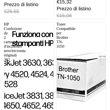
€15,32
Prezzo di listino
Prezzo di listino
€25,55
€16,08
HP
Toner
Confezione
Compatibile
da
per
2
Brother
cartucce
TN-
d'inchiostro
1050
nero/tricromia
originali
302