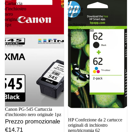
Cartuccia
2
d'inchiostro
cartucce
nero
originali
originale
di
1pz
inchiostro
nero/tricromia
62
In offerta
Canon PG-545 Cartuccia
d'inchiostro nero originale 1pz
In offerta
HP Confezione da 2 cartucce
Prezzo promozionale
originali di inchiostro
€14,71
nero/tricromia 62