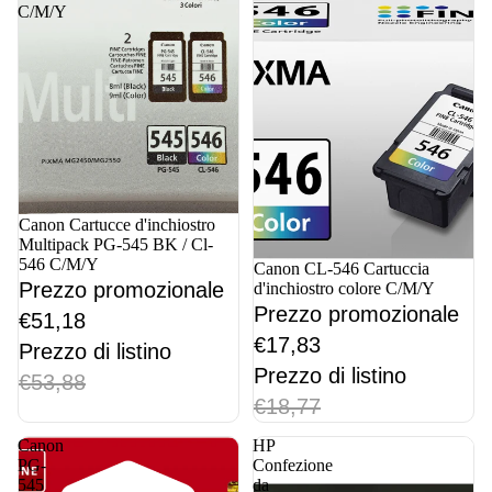
C/M/Y
In offerta
Canon Cartucce d'inchiostro
Multipack PG-545 BK / Cl-
546 C/M/Y
In offerta
Canon CL-546 Cartuccia
Prezzo promozionale
d'inchiostro colore C/M/Y
Prezzo promozionale
€51,18
€17,83
Prezzo di listino
Prezzo di listino
€53,88
€18,77
Canon
HP
PG-
Confezione
545
da