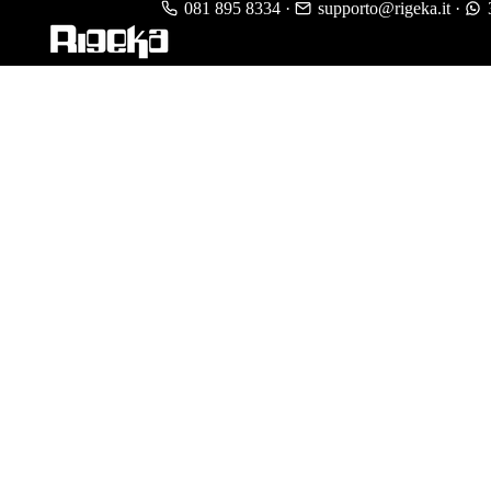
081 895 8334
·
supporto@rigeka.it
·