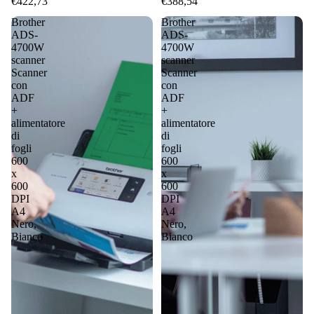
€422,73
€388,54
Brother
Brother
ADS-
ADS-
4700W
4700W
scanner
scanner
Scanner
Scanner
con
con
ADF
ADF
+
+
alimentatore
alimentatore
di
di
fogli
fogli
600
600
x
x
600
600
DPI
DPI
A4
A4
Nero,
Nero,
Bianco
Bianco