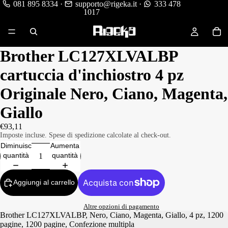
081 895 8334
·
supporto@rigeka.it
·
333 478
1017
Brother LC127XLVALBP
cartuccia d'inchiostro 4 pz
Originale Nero, Ciano, Magenta,
Giallo
€93,11
Imposte incluse. Spese di spedizione calcolate al check-out.
Diminuisci
Aumenta
quantità
quantità
Aggiungi al carrello
Altre opzioni di pagamento
Brother LC127XLVALBP, Nero, Ciano, Magenta, Giallo, 4 pz, 1200
pagine, 1200 pagine, Confezione multipla