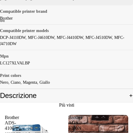
Compatible printer brand
Brother
Compatible printer models
DCP-J4110DW, MFC-J4610DW, MFC-J4410DW, MFC-J4510DW, MFC-
J4710DW
Mpn
LC127XLVALBP
Print colors
Nero, Ciano, Magenta, Giallo
Descrizione
Più visti
Brother
Brother
ADS-
ADS-
4100
4300N