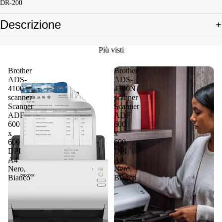
DR-200
Descrizione
Più visti
Brother
Brother
ADS-
ADS-
4100
4300N
scanner
scanner
Scanner
Scanner
ADF
ADF
600
600
x
x
600
600
DPI
DPI
A4
A4
Nero,
Nero,
Bianco
Bianco