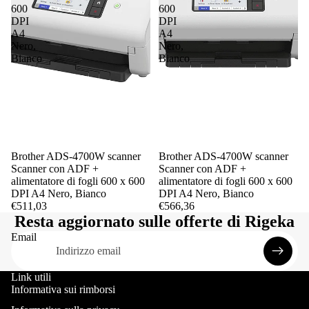
600
600
DPI
DPI
A4
A4
Nero,
Nero,
Bianco
Bianco
Brother ADS-4700W scanner
Brother ADS-4700W scanner
Scanner con ADF +
Scanner con ADF +
alimentatore di fogli 600 x 600
alimentatore di fogli 600 x 600
DPI A4 Nero, Bianco
DPI A4 Nero, Bianco
€511,03
€566,36
Resta aggiornato sulle offerte di Rigeka
Email
Link utili
Informativa sui rimborsi