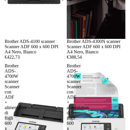
Brother ADS-4100 scanner
Brother ADS-4300N scanner
Scanner ADF 600 x 600 DPI
Scanner ADF 600 x 600 DPI
A4 Nero, Bianco
A4 Nero, Bianco
€422,73
€388,54
Brother
Brother
ADS-
ADS-
4700W
4700W
scanner
scanner
Scanner
Scanner
con
con
ADF
ADF
+
+
alimentatore
alimentatore
di
di
fogli
fogli
600
600
x
x