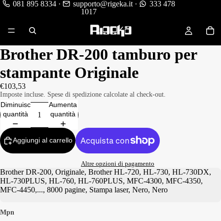
081 895 8334
·
supporto@rigeka.it
·
333 478
1017
Brother DR-200 tamburo per
stampante Originale
€103,53
Imposte incluse. Spese di spedizione calcolate al check-out.
Diminuisci
Aumenta
quantità
quantità
Aggiungi al carrello
Altre opzioni di pagamento
Brother DR-200, Originale, Brother HL-720, HL-730, HL-730DX,
HL-730PLUS, HL-760, HL-760PLUS, MFC-4300, MFC-4350,
MFC-4450,..., 8000 pagine, Stampa laser, Nero, Nero
Mpn