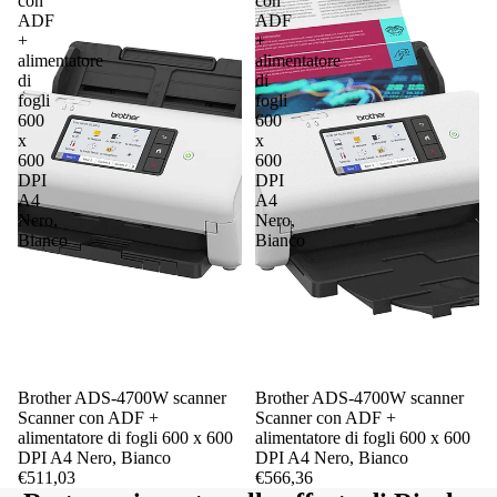
con
con
ADF
ADF
+
+
alimentatore
alimentatore
di
di
fogli
fogli
600
600
x
x
600
600
DPI
DPI
A4
A4
Nero,
Nero,
Bianco
Bianco
Brother ADS-4700W scanner
Brother ADS-4700W scanner
Scanner con ADF +
Scanner con ADF +
alimentatore di fogli 600 x 600
alimentatore di fogli 600 x 600
DPI A4 Nero, Bianco
DPI A4 Nero, Bianco
€511,03
€566,36