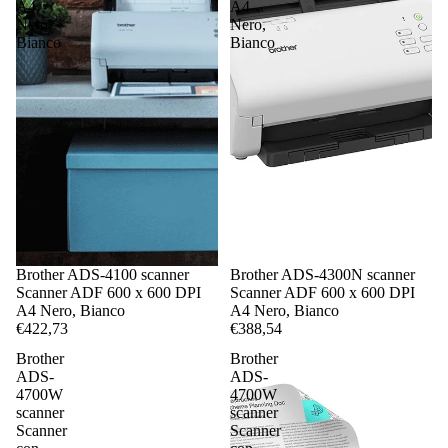
A4
A4
Nero,
Nero,
Bianco
Bianco
Brother ADS-4100 scanner
Brother ADS-4300N scanner
Scanner ADF 600 x 600 DPI
Scanner ADF 600 x 600 DPI
A4 Nero, Bianco
A4 Nero, Bianco
€422,73
€388,54
Brother
Brother
ADS-
ADS-
4700W
4700W
scanner
scanner
Scanner
Scanner