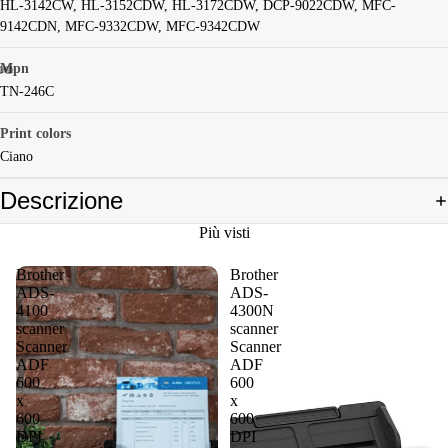
HL-3142CW, HL-3152CDW, HL-3172CDW, DCP-9022CDW, MFC-
9142CDN, MFC-9332CDW, MFC-9342CDW
Mpn
TN-246C
Print colors
Ciano
Descrizione
Più visti
Brother
Brother
ADS-
ADS-
4100
4300N
scanner
scanner
Scanner
Scanner
ADF
ADF
600
600
x
x
600
600
DPI
DPI