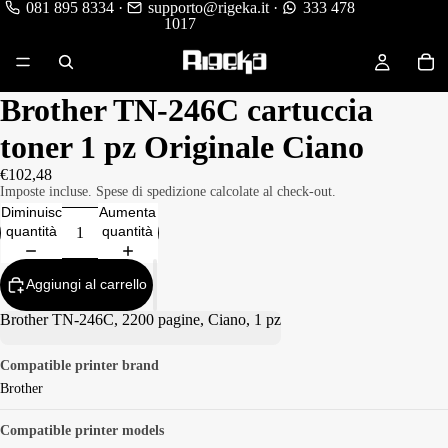
081 895 8334
·
supporto@rigeka.it
·
333 478
1017
Brother TN-246C cartuccia
toner 1 pz Originale Ciano
€102,48
Imposte incluse. Spese di spedizione calcolate al check-out.
Diminuisci
Aumenta
quantità
quantità
Aggiungi al carrello
Brother TN-246C, 2200 pagine, Ciano, 1 pz
Compatible printer brand
Brother
Compatible printer models