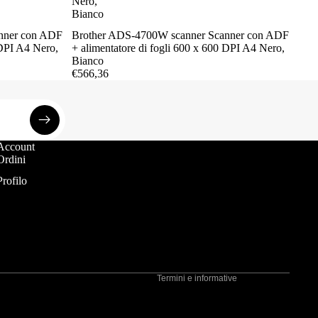
Nero,
Bianco
nner con ADF
Brother ADS-4700W scanner Scanner con ADF
 DPI A4 Nero,
+ alimentatore di fogli 600 x 600 DPI A4 Nero,
Bianco
€566,36
Account
Informativa sui rimborsi
Ordini
Informativa sulla privacy
Profilo
Termini e condizioni del servizio
Informativa sulle spedizioni
Recapiti
Informativa legale
Termini e informative