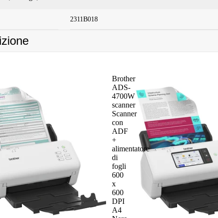
2311B018
izione
Brother
ADS-
4700W
scanner
Scanner
con
ADF
+
alimentatore
di
fogli
600
x
600
DPI
A4