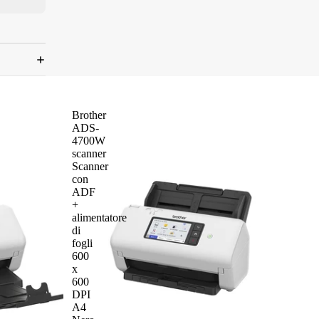
Brother
ADS-
4700W
scanner
Scanner
con
ADF
+
alimentatore
di
fogli
600
x
600
DPI
A4