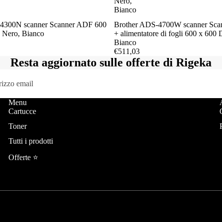
Nero,
Bianco
4300N scanner Scanner ADF 600
Brother ADS-4700W scanner Sca
 Nero, Bianco
+ alimentatore di fogli 600 x 600
Bianco
€511,03
Resta aggiornato sulle offerte di Rigeka
Menu
Cartucce
Toner
Tutti i prodotti
Offerte ⭐️