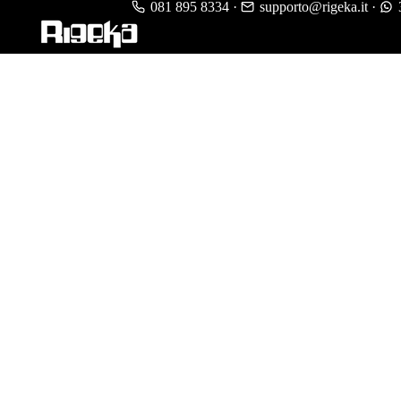
081 895 8334
·
supporto@rigeka.it
·