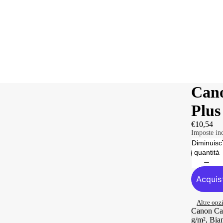
Cano
Plus
€10,54
Imposte inc
Diminuisc
quantità
Altre opz
Canon Cart
g/m², Bian