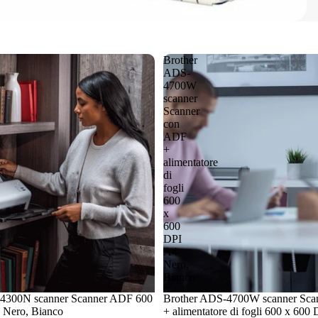
Brother
ADS-
4700W
scanner
Scanner
con
ADF
+
alimentatore
di
fogli
600
x
600
DPI
A4
Nero,
Bianco
4300N scanner Scanner ADF 600
Brother ADS-4700W scanner Sca
 Nero, Bianco
+ alimentatore di fogli 600 x 600