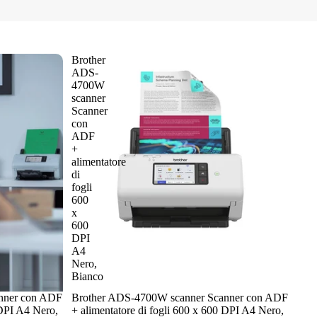
Brother
ADS-
4700W
scanner
Scanner
con
ADF
+
alimentatore
di
fogli
600
x
600
DPI
A4
Nero,
Bianco
nner con ADF
Brother ADS-4700W scanner Scanner con ADF
 DPI A4 Nero,
+ alimentatore di fogli 600 x 600 DPI A4 Nero,