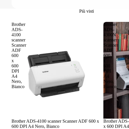
Più visti
Brother
Brother
ADS-
ADS-
4100
4300N
scanner
scanner
Scanner
Scanner
ADF
ADF
600
600
x
x
600
600
DPI
DPI
A4
A4
Nero,
Nero,
Bianco
Bianco
Brother ADS-4100 scanner Scanner ADF 600 x
Brother ADS-
600 DPI A4 Nero, Bianco
x 600 DPI A4