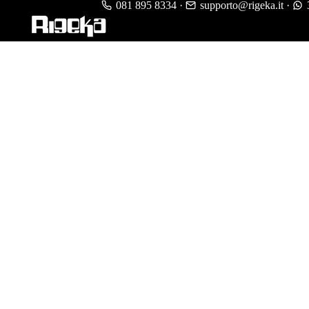
081 895 8334
·
supporto@rigeka.it
·