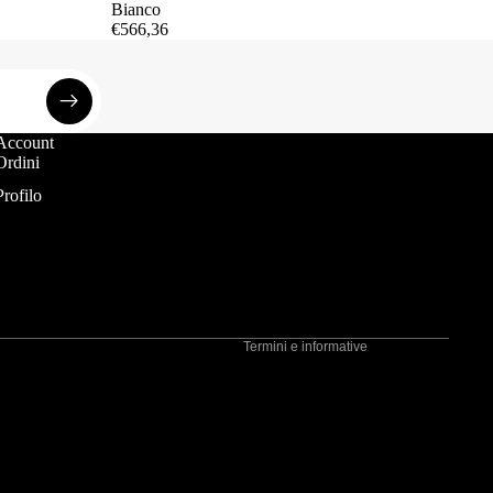
Bianco
€566,36
Account
Informativa sui rimborsi
Ordini
Informativa sulla privacy
Profilo
Termini e condizioni del servizio
Informativa sulle spedizioni
Recapiti
Informativa legale
Termini e informative