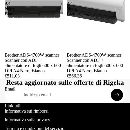
A4
A4
Nero,
Nero,
Bianco
Bianco
Brother ADS-4700W scanner
Brother ADS-4700W scanner
Scanner con ADF +
Scanner con ADF +
alimentatore di fogli 600 x 600
alimentatore di fogli 600 x 600
DPI A4 Nero, Bianco
DPI A4 Nero, Bianco
€511,03
€566,36
Resta aggiornato sulle offerte di Rigeka
Email
Link utili
Informativa sui rimborsi
Informativa sulla privacy
Termini e condizioni del servizio