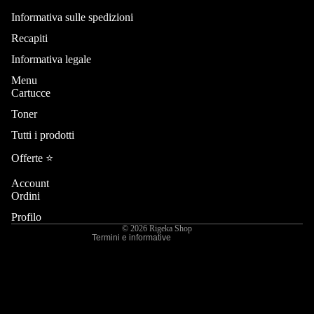
Informativa sulle spedizioni
Recapiti
Informativa legale
Menu
Cartucce
Toner
Informativa sui rimborsi
Tutti i prodotti
Informativa sulla privacy
Termini e condizioni del servizio
Offerte ⭐️
Informativa sulle spedizioni
Account
Recapiti
Ordini
Informativa legale
Profilo
© 2026
Rigeka Shop
Termini e informative