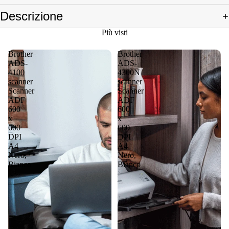
Descrizione
Più visti
Brother
Brother
ADS-
ADS-
4100
4300N
scanner
scanner
Scanner
Scanner
ADF
ADF
600
600
x
x
600
600
DPI
DPI
A4
A4
Nero,
Nero,
Bianco
Bianco