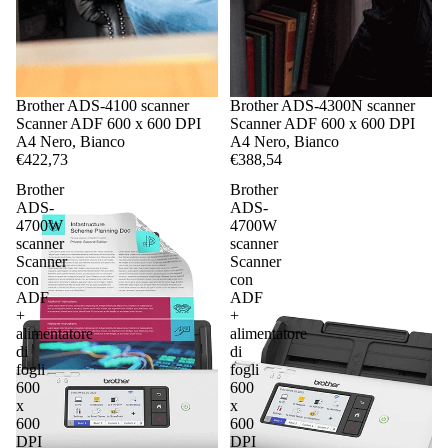
Brother ADS-4100 scanner
Brother ADS-4300N scanner
Scanner ADF 600 x 600 DPI
Scanner ADF 600 x 600 DPI
A4 Nero, Bianco
A4 Nero, Bianco
€422,73
€388,54
Brother
Brother
ADS-
ADS-
4700W
4700W
scanner
scanner
Scanner
Scanner
con
con
ADF
ADF
+
+
alimentatore
alimentatore
di
di
fogli
fogli
600
600
x
x
600
600
DPI
DPI