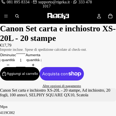
081 895 8334
·
supporto@rigeka.it
·
333 478
1017
Canon Set carta e inchiostro XS-
20L - 20 stampe
€17,79
Imposte incluse. Spese di spedizione calcolate al check-out.
Diminuisci
Aumenta
quantità
quantità
Aggiungi al carrello
Altre opzioni di pagamento
Canon Set carta e inchiostro XS-20L - 20 stampe, Ad inchiostro, 20
fogli, 100 anno/i, SELPHY SQUARE QX10, Scatola
Mpn
4119C002