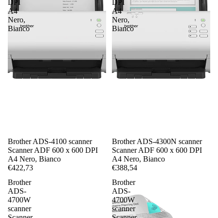
DPI
DPI
A4
A4
Nero,
Nero,
Bianco
Bianco
Brother ADS-4100 scanner
Brother ADS-4300N scanner
Scanner ADF 600 x 600 DPI
Scanner ADF 600 x 600 DPI
A4 Nero, Bianco
A4 Nero, Bianco
€422,73
€388,54
Brother
Brother
ADS-
ADS-
4700W
4700W
scanner
scanner
Scanner
Scanner