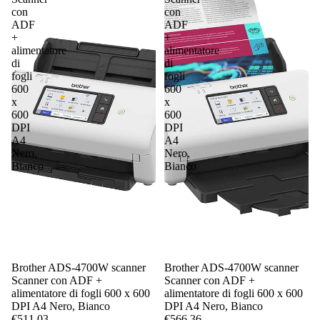
con
con
ADF
ADF
+
+
alimentatore
alimentatore
di
di
fogli
fogli
600
600
x
x
600
600
DPI
DPI
A4
A4
Nero,
Nero,
Bianco
Bianco
Brother ADS-4700W scanner
Brother ADS-4700W scanner
Scanner con ADF +
Scanner con ADF +
alimentatore di fogli 600 x 600
alimentatore di fogli 600 x 600
DPI A4 Nero, Bianco
DPI A4 Nero, Bianco
€511,03
€566,36