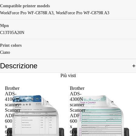
Compatible printer models
WorkForce Pro WF-C878R A3, WorkForce Pro WF-C879R A3
Mpn
C13T05A20N
Print colors
Ciano
Descrizione
Più visti
Brother
Brother
ADS-
ADS-
4100
4300N
scanner
scanner
Scanner
Scanner
ADF
ADF
600
600
x
x
600
600