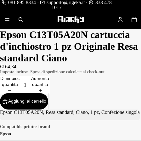
081 895 8334
·
supporto@rigeka.it
·
333 478
1017
Epson C13T05A20N cartuccia
d'inchiostro 1 pz Originale Resa
standard Ciano
€164,34
Imposte incluse. Spese di spedizione calcolate al check-out.
Diminuisci
Aumenta
quantità
quantità
Aggiungi al carrello
Epson C13T05A20N, Resa standard, Ciano, 1 pz, Confezione singola
Compatible printer brand
Epson