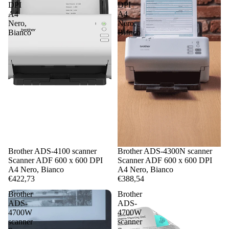
DPI
DPI
A4
A4
Nero,
Nero,
Bianco
Bianco
Brother ADS-4100 scanner
Brother ADS-4300N scanner
Scanner ADF 600 x 600 DPI
Scanner ADF 600 x 600 DPI
A4 Nero, Bianco
A4 Nero, Bianco
€422,73
€388,54
Brother
Brother
ADS-
ADS-
4700W
4700W
scanner
scanner