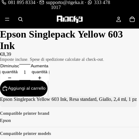
081 895 8334
·
supporto@rigeka.it
·
333 478
1017
Epson Singlepack Yellow 603
Ink
€8,39
Imposte incluse. Spese di spedizione calcolate al check-out.
Diminuisci
Aumenta
quantità
quantità
Aggiungi al carrello
Epson Singlepack Yellow 603 Ink, Resa standard, Giallo, 2,4 ml, 1 pz
Compatible printer brand
Epson
Compatible printer models