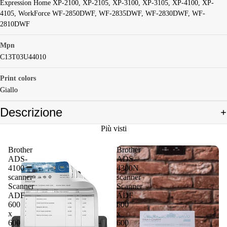
Expression Home XP-2100, XP-2105, XP-3100, XP-3105, XP-4100, XP-
4105, WorkForce WF-2850DWF, WF-2835DWF, WF-2830DWF, WF-
2810DWF
Mpn
C13T03U44010
Print colors
Giallo
Descrizione
Più visti
Brother
Brother
ADS-
ADS-
4100
4300N
scanner
scanner
Scanner
Scanner
ADF
ADF
600
600
x
x
600
600