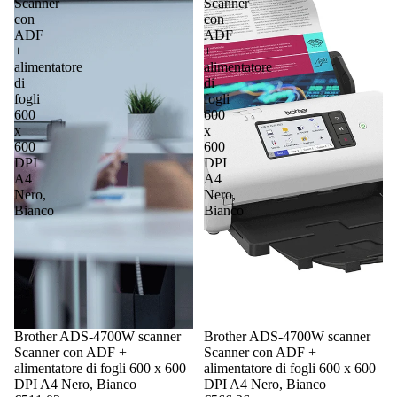
Scanner
Scanner
con
con
ADF
ADF
+
+
alimentatore
alimentatore
di
di
fogli
fogli
600
600
x
x
600
600
DPI
DPI
A4
A4
Nero,
Nero,
Bianco
Bianco
Brother ADS-4700W scanner
Brother ADS-4700W scanner
Scanner con ADF +
Scanner con ADF +
alimentatore di fogli 600 x 600
alimentatore di fogli 600 x 600
DPI A4 Nero, Bianco
DPI A4 Nero, Bianco