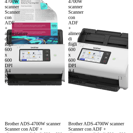
4700W
4700W
scanner
scanner
Scanner
Scanner
con
con
ADF
ADF
+
+
alimentatore
alimentatore
di
di
fogli
fogli
600
600
x
x
600
600
DPI
DPI
A4
A4
Nero,
Nero,
Bianco
Bianco
Brother ADS-4700W scanner
Brother ADS-4700W scanner
Scanner con ADF +
Scanner con ADF +