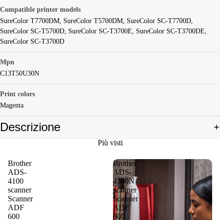
Compatible printer models
SureColor T7700DM, SureColor T5700DM, SureColor SC-T7700D,
SureColor SC-T5700D, SureColor SC-T3700E, SureColor SC-T3700DE,
SureColor SC-T3700D
Mpn
C13T50U30N
Print colors
Magenta
Descrizione
Più visti
Brother
Brother
ADS-
ADS-
4100
4300N
scanner
scanner
Scanner
Scanner
ADF
ADF
600
600