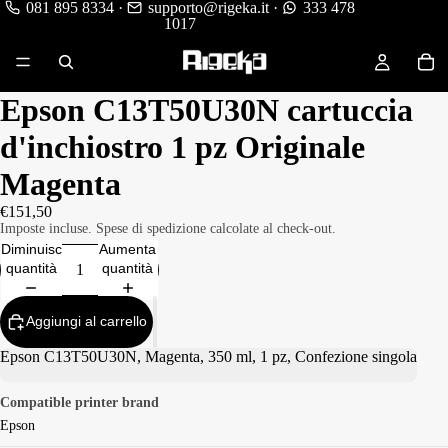
081 895 8334
·
supporto@rigeka.it
·
333 478
1017
Epson C13T50U30N cartuccia
d'inchiostro 1 pz Originale
Magenta
€151,50
Imposte incluse. Spese di spedizione calcolate al check-out.
Diminuisci
Aumenta
quantità
quantità
Aggiungi al carrello
Epson C13T50U30N, Magenta, 350 ml, 1 pz, Confezione singola
Compatible printer brand
Epson