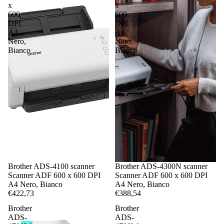
x
x
600
600
DPI
DPI
A4
A4
Nero,
Nero,
Bianco
Bianco
Brother ADS-4100 scanner
Brother ADS-4300N scanner
Scanner ADF 600 x 600 DPI
Scanner ADF 600 x 600 DPI
A4 Nero, Bianco
A4 Nero, Bianco
€422,73
€388,54
Brother
Brother
ADS-
ADS-