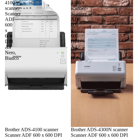
4100
4300N
scanner
scanner
Scanner
Scanner
ADF
ADF
600
600
x
x
600
600
DPI
DPI
A4
A4
Nero,
Nero,
Bianco
Bianco
Brother ADS-4100 scanner
Brother ADS-4300N scanner
Scanner ADF 600 x 600 DPI
Scanner ADF 600 x 600 DPI