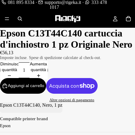
081 895 8334
·
supporto@rigeka.it
·
333 478
1017
Epson C13T44C140 cartuccia
d'inchiostro 1 pz Originale Nero
€56,13
Imposte incluse. Spese di spedizione calcolate al check-out.
Diminuisci
Aumenta
quantità
quantità
Aggiungi al carrello
Altre opzioni di pagamento
Epson C13T44C140, Nero, 1 pz
Compatible printer brand
Epson