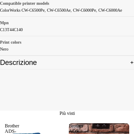
Compatible printer models
ColorWorks CW-C6500Pe, CW-C6500Ae, CW-C6000Pe, CW-C6000Ae
Mpn
C13T44C140
Print colors
Nero
Descrizione
Più visti
Brother
Brother
ADS-
ADS-