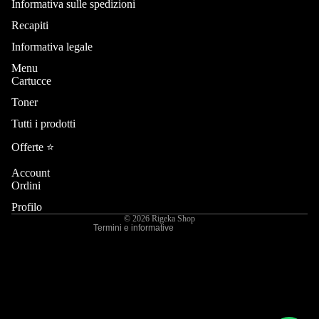
Informativa sulle spedizioni
Recapiti
Informativa legale
Menu
Cartucce
Toner
Informativa sui rimborsi
Tutti i prodotti
Informativa sulla privacy
Termini e condizioni del servizio
Offerte ⭐️
Informativa sulle spedizioni
Account
Recapiti
Ordini
Informativa legale
Profilo
© 2026
Rigeka Shop
Termini e informative