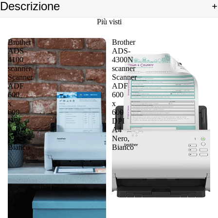
Descrizione
Più visti
Brother
Brother
ADS-
ADS-
4100
4300N
scanner
scanner
Scanner
Scanner
ADF
ADF
600
600
x
x
600
600
DPI
DPI
A4
A4
Nero,
Nero,
Bianco
Bianco