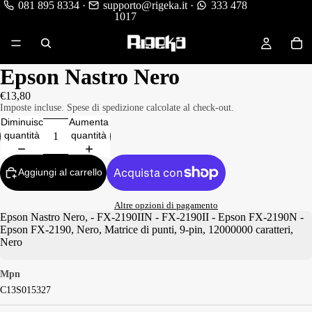
081 895 8334
·
supporto@rigeka.it
·
333 478
1017
Epson Nastro Nero
€13,80
Imposte incluse. Spese di spedizione calcolate al check-out.
Diminuisci
Aumenta
quantità
quantità
Aggiungi al carrello
Altre opzioni di pagamento
Epson Nastro Nero, - FX-2190IIN - FX-2190II - Epson FX-2190N -
Epson FX-2190, Nero, Matrice di punti, 9-pin, 12000000 caratteri,
Nero
Mpn
C13S015327