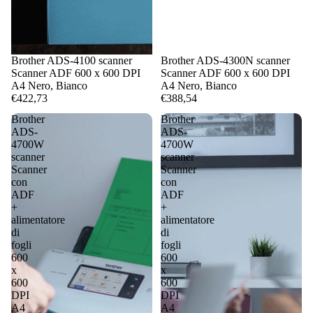
Brother ADS-4100 scanner
Brother ADS-4300N scanner
Scanner ADF 600 x 600 DPI
Scanner ADF 600 x 600 DPI
A4 Nero, Bianco
A4 Nero, Bianco
€422,73
€388,54
Brother
Brother
ADS-
ADS-
4700W
4700W
scanner
scanner
Scanner
Scanner
con
con
ADF
ADF
+
+
alimentatore
alimentatore
di
di
fogli
fogli
600
600
x
x
600
600
DPI
DPI
A4
A4